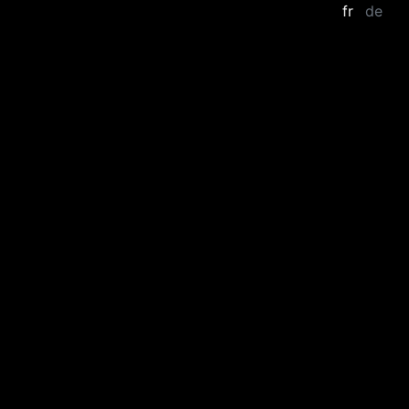
fr
de
Zum Hauptinhalt springen