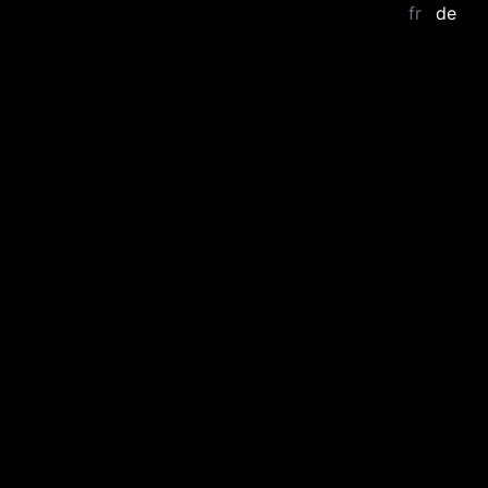
fr
de
Saut au contenu principal