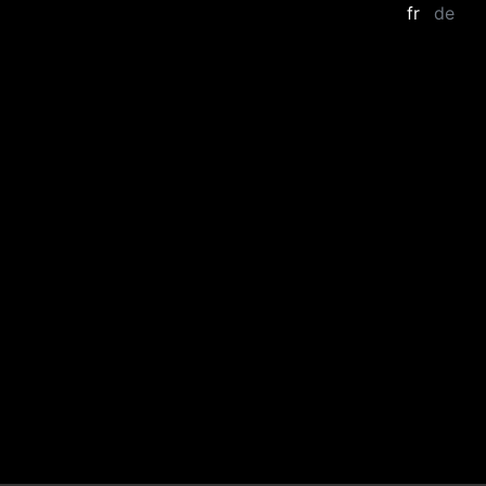
fr
de
Zum Hauptinhalt springen