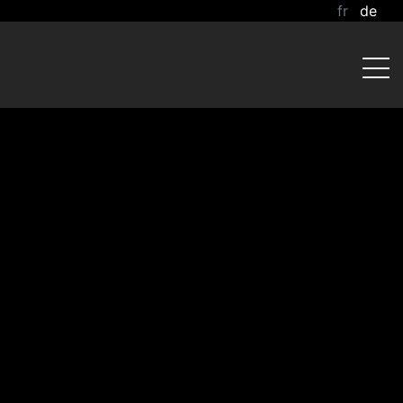
fr
de
Saut au contenu principal